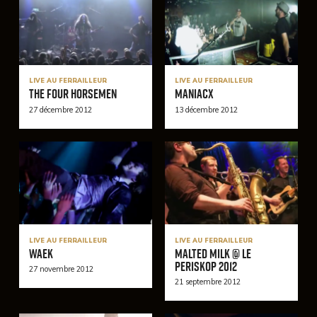
LIVE AU FERRAILLEUR
LIVE AU FERRAILLEUR
The Four Horsemen
Maniacx
27 décembre 2012
13 décembre 2012
LIVE AU FERRAILLEUR
LIVE AU FERRAILLEUR
Waek
MALTED MILK @ Le
Periskop 2012
27 novembre 2012
21 septembre 2012