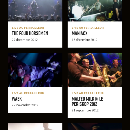
LIVE AU FERRAILLEUR
LIVE AU FERRAILLEUR
The Four Horsemen
Maniacx
27 décembre 2012
13 décembre 2012
LIVE AU FERRAILLEUR
LIVE AU FERRAILLEUR
Waek
MALTED MILK @ Le
Periskop 2012
27 novembre 2012
21 septembre 2012