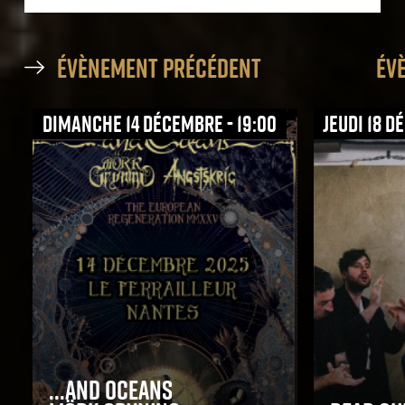
évènement précédent
év
dimanche 14 décembre - 19:00
jeudi 18 d
...And Oceans