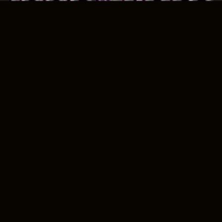
Made in Japan : Tribute Deep Purple
No Class : Tribute Motörhead
Hard Rock, Rock, House