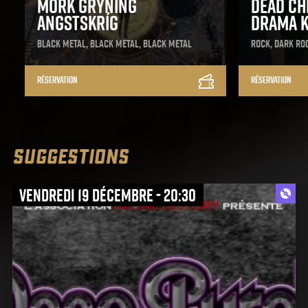
MÖRK GRYNING
Dead Ch
Angstskríg
Drama K
Black Metal, Black Metal, Black Metal
Rock, Dark Ro
Réservation
Réservation
SUGGESTIONS
vendredi 19 décembre - 20:30