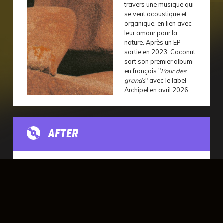
travers une musique qui
se veut acoustique et
organique, en lien avec
leur amour pour la
nature. Après un EP
sortie en 2023, Coconut
sort son premier album
en français "
Pour des
grands
" avec le label
Archipel en avril 2026.
AFTER
Techno
Acid
Dreams
Après une première édition de