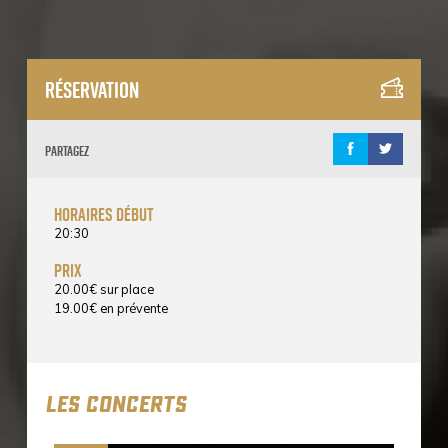
Réservation
Partagez
horaires début
20:30
prix
20.00
€
sur place
19.00
€
en prévente
LES CONCERTS