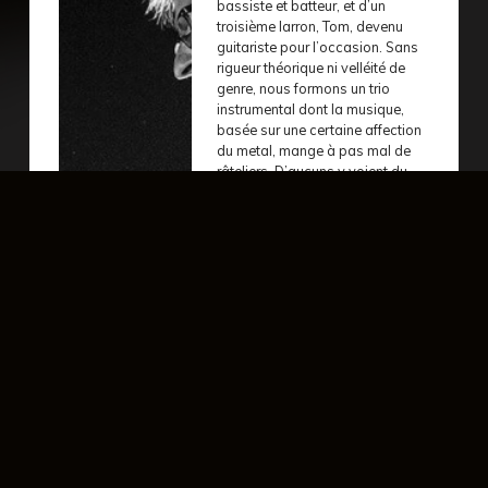
bassiste et batteur, et d’un
troisième larron, Tom, devenu
guitariste pour l’occasion. Sans
rigueur théorique ni velléité de
genre, nous formons un trio
instrumental dont la musique,
basée sur une certaine affection
du metal, mange à pas mal de
râteliers. D’aucuns y voient du
stoner, d’autres du progressif, ou
encore un mélange des deux…
comme nous mettons un peu de
tout dans nos morceaux, au gré
de nos envies, et que nous
aimons que nos influences
cohabitent sans cesse, ceux qui
acceptent de se laisser porter y
trouvent le moyen de se
reconnaître, ne serait-ce que par
bribes, au-delà des genres, des
balises et des cloisonnements.