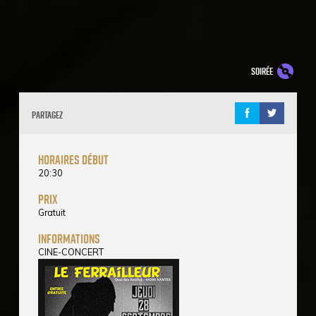
soirée
Partagez
horaires début
20:30
prix
Gratuit
informations
CINE-CONCERT