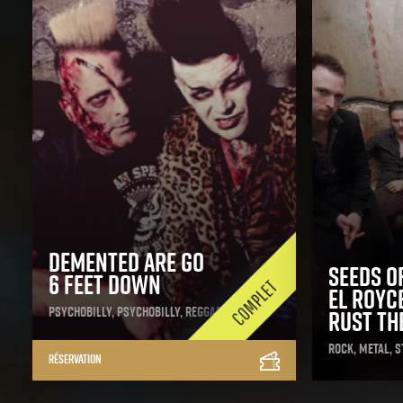
Demented Are Go
Seeds o
6 Feet Down
El Royc
Psychobilly, Psychobilly, Reggae
Rust Th
Rock, Metal, S
Réservation