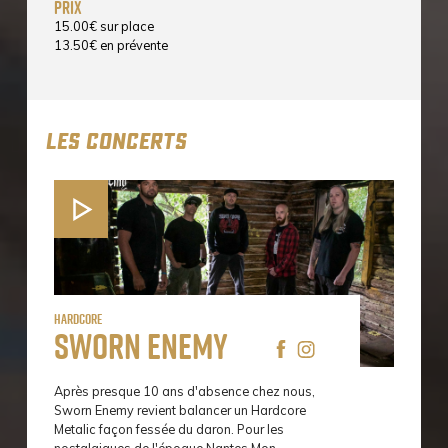
prix
15.00
€
sur place
13.50
€
en prévente
LES CONCERTS
Hardcore
Sworn Enemy
Après presque 10 ans d'absence chez nous,
Sworn Enemy revient balancer un Hardcore
Metalic façon fessée du daron. Pour les
nostalgiques de l'époque Nantes Mon