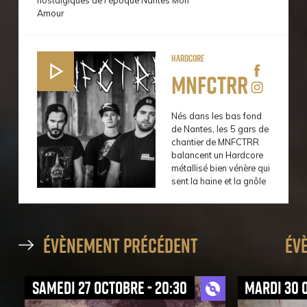
Amour
Hardcore
MNFCTRR
Nés dans les bas fond
de Nantes, les 5 gars de
chantier de MNFCTRR
balancent un Hardcore
métallisé bien vénère qui
sent la haine et la gnôle
évènement précédent
év
samedi 27 octobre - 20:30
mardi 30 