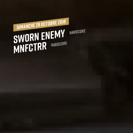
dimanche 28 octobre 2018
Sworn Enemy
Hardcore
MNFCTRR
Hardcore