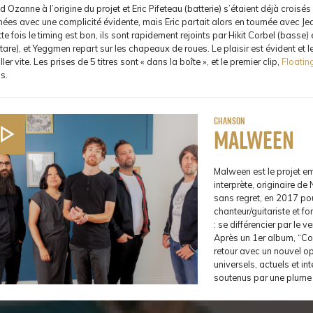
d Ozanne à l’origine du projet et Eric Pifeteau (batterie) s’étaient déjà croisés
ées avec une complicité évidente, mais Eric partait alors en tournée avec Je
te fois le timing est bon, ils sont rapidement rejoints par Hikit Corbel (basse) 
tare), et Yeggmen repart sur les chapeaux de roues. Le plaisir est évident et 
ller vite. Les prises de 5 titres sont « dans la boîte », et le premier clip,
Floatin
ns.
Chanson
Malween
Malween est le projet e
interprète, originaire de
sans regret, en 2017 pou
chanteur/guitariste et 
: se différencier par le v
Après un 1er album, “Co
retour avec un nouvel opus
universels, actuels et in
soutenus par une plume 