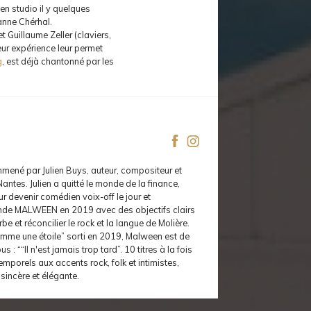
 en studio il y quelques
anne Chérhal.
et Guillaume Zeller (claviers,
leur expérience leur permet
g
, est déjà chantonné par les
mmené par Julien Buys, auteur, compositeur et
 Nantes. Julien a quitté le monde de la finance,
r devenir comédien voix-off le jour et
fonde MALWEEN en 2019 avec des objectifs clairs
erbe et réconcilier le rock et la langue de Molière.
mme une étoile” sorti en 2019, Malween est de
 : ““Il n'est jamais trop tard”. 10 titres à la fois
temporels aux accents rock, folk et intimistes,
sincère et élégante.