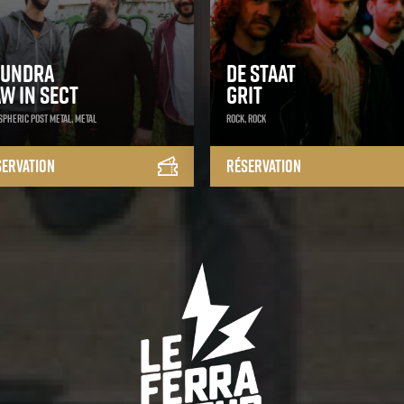
oundra
De Staat
w In Sect
Grit
pheric Post Metal, Metal
Rock, Rock
servation
Réservation