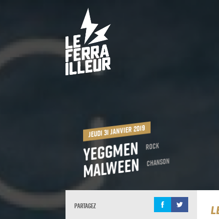
jeudi 31 janvier 2019
Yeggmen
Rock
Malween
Chanson
Partagez
L