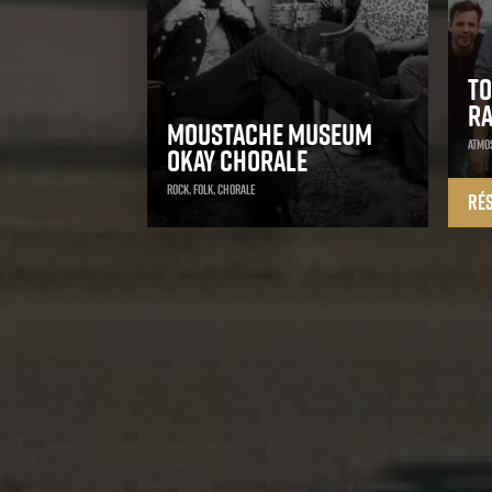
T
Ra
Moustache Museum
Atmos
Okay Chorale
Rock, Folk, Chorale
Ré