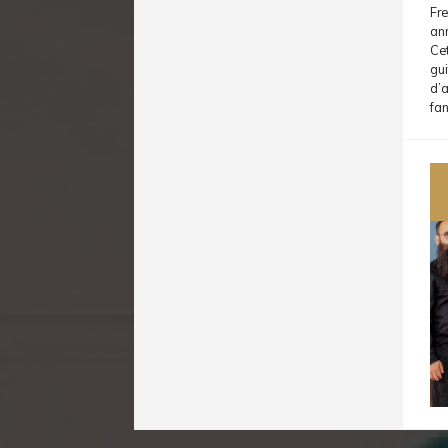
Fre
ann
Cet
gui
d’a
fa