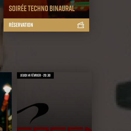
Soirée Techno Binaural
Réservation
jeudi 14 février - 20:30