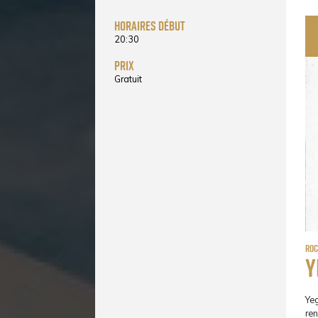
horaires début
20:30
prix
Gratuit
Ro
Y
Ye
re