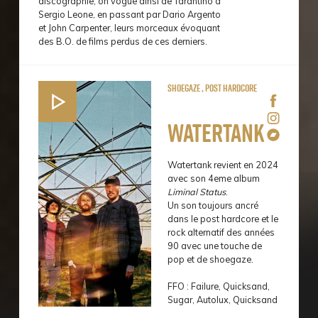
discographie, on vogue ainsi de Tarantino à
Sergio Leone, en passant par Dario Argento
et John Carpenter, leurs morceaux évoquant
des B.O. de films perdus de ces derniers.
Shoegaze , Post hardcore
Watertank
Watertank revient en 2024
avec son 4eme album
Liminal Status
.
Un son toujours ancré
dans le post hardcore et le
rock alternatif des années
90 avec une touche de
pop et de shoegaze.
FFO : Failure, Quicksand,
Sugar, Autolux, Quicksand