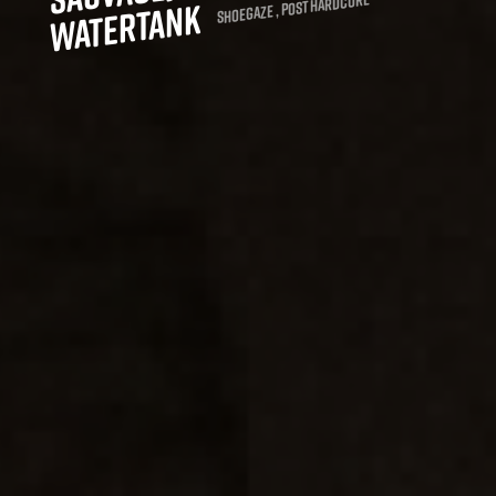
Shoegaze , Post hardcore
Watertank