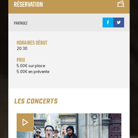
Réservation
Partagez
horaires début
20:30
prix
5.00
€
sur place
5.00
€
en prévente
LES CONCERTS