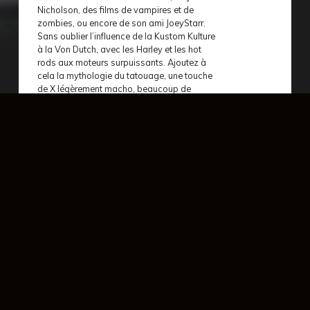
Nicholson, des films de vampires et de
zombies, ou encore de son ami JoeyStarr.
Sans oublier l’influence de la Kustom Kulture
à la Von Dutch, avec les Harley et les hot
rods aux moteurs surpuissants. Ajoutez à
cela la mythologie du tatouage, une touche
de X légèrement macho, beaucoup de
barlous et une bonne dose de destruction…
Voilà Seth Gueko.
Toujours actif, le « Professeur Punchline »
continue d’enchaîner les sorties. Après
Titi
Parisien 2,
Titi Parisien 3 (
et sa prolongation
sortie en 2026) et le morceau “
Riposter
” en
collaboration avec Lacrim, il maintient une
énergie constante et un lien fort avec son
public. En 2026, il revient aux sources avec
Saint-Sauveur
: du vrai rap, des punchlines
percutantes et un flow brut.