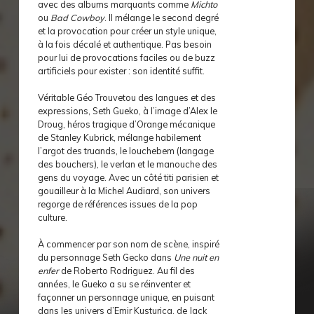
avec des albums marquants comme
Michto
ou
Bad Cowboy
. Il mélange le second degré
et la provocation pour créer un style unique,
à la fois décalé et authentique. Pas besoin
pour lui de provocations faciles ou de buzz
artificiels pour exister : son identité suffit.
Véritable Géo Trouvetou des langues et des
expressions, Seth Gueko, à l’image d’Alex le
Droug, héros tragique d’Orange mécanique
de Stanley Kubrick, mélange habilement
l’argot des truands, le louchebem (langage
des bouchers), le verlan et le manouche des
gens du voyage. Avec un côté titi parisien et
gouailleur à la Michel Audiard, son univers
regorge de références issues de la pop
culture.
À commencer par son nom de scène, inspiré
du personnage Seth Gecko dans
Une nuit en
enfer
de Roberto Rodriguez. Au fil des
années, le Gueko a su se réinventer et
façonner un personnage unique, en puisant
dans les univers d’Emir Kusturica, de Jack