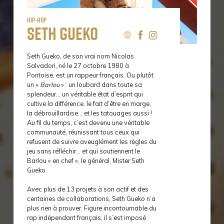
Hip-Hop
Seth Gueko
Seth Gueko, de son vrai nom Nicolas
Salvadori, né le 27 octobre 1980 à
Pontoise, est un rappeur français. Ou plutôt
un «
Barlou
» : un loubard dans toute sa
splendeur… un véritable état d’esprit qui
cultive la différence, le fait d’être en marge,
la débrouillardise… et les tatouages aussi !
Au fil du temps, c’est devenu une véritable
communauté, réunissant tous ceux qui
refusent de suivre aveuglément les règles du
jeu sans réfléchir… et qui soutiennent le
Barlou « en chef », le général, Mister Seth
Gueko.
Avec plus de 13 projets à son actif et des
centaines de collaborations, Seth Gueko n’a
plus rien à prouver. Figure incontournable du
rap indépendant français, il s’est imposé