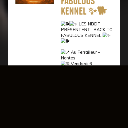
FABULOUS
KENNEL ✨🐕
LES NBDF
PRÉSENTENT : BACK TO
FABULOUS KENNEL
Au Ferrailleur –
Nantes
Vendredi 6
septembre
00h – 03h30
GRATUIT
LINE UP
ALPAÏDE // Techno –
Break – Bass Music –
Jungle
AFT6R // Techno groove
mental