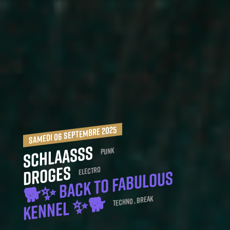
samedi 06 septembre 2025
Schlaasss
Punk
Droges
Electro
🐕
✨ BACK TO FABULOUS
KE
N
NEL
✨
🐕
Techno , Break