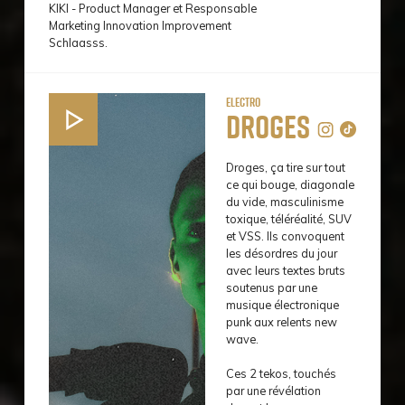
KIKI - Product Manager et Responsable
Marketing Innovation Improvement
Schlaasss.
Electro
Droges
Droges, ça tire sur tout
ce qui bouge, diagonale
du vide, masculinisme
toxique, téléréalité, SUV
et VSS. Ils convoquent
les désordres du jour
avec leurs textes bruts
soutenus par une
musique électronique
punk aux relents new
wave.
Ces 2 tekos, touchés
par une révélation