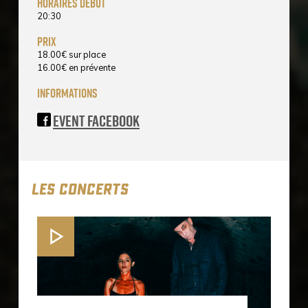
horaires début
20:30
prix
18.00
€
sur place
16.00
€
en prévente
informations
Event Facebook
LES CONCERTS