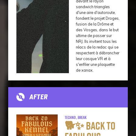
devant le rayon
sandwich triangles
d'une aire d'autoroute,
fondent le projet Droges,
fusion de la Drôme et
des Vosges, dans le but
ultime de passer sur
NRJ. Ils invitent tous les
réacs de la redac qui se
respectent à débrancher
leur casque VR et à
s'enfiler une plaquette
de xanax.
AFTER
Techno , Break
🐕✨ BACK TO