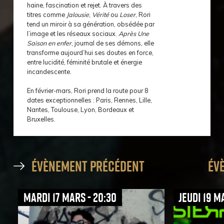
haine, fascination et rejet. À travers des
titres comme
Jalousie
,
Vérité
ou
Loser
, Rori
tend un miroir à sa génération, obsédée par
l’image et les réseaux sociaux.
Après Une
Saison en enfer
, journal de ses démons, elle
transforme aujourd’hui ses doutes en force,
entre lucidité, féminité brutale et énergie
incandescente.
En février-mars, Rori prend la route pour 8
dates exceptionnelles : Paris, Rennes, Lille,
Nantes, Toulouse, Lyon, Bordeaux et
Bruxelles.
évènement précédent
év
mardi 17 mars - 20:30
jeudi 19 m