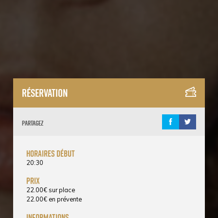
Réservation
Partagez
horaires début
20:30
prix
22.00
€
sur place
22.00
€
en prévente
informations