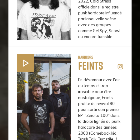
2022, Cold Stress
officie dans le registre
punk hardcore influencé
par lanouvelle scène
avec des groupes
comme Gel,Spy, Scowl
ou encore Turnstile.
Hardcore
Feints
En désamour avec l'air
du temps et trop
irascible pour être
nostalgique, Feints
profite du revival 90'
pour sortir son premier
EP "Zero to 100" dans
la droite lignée du punk
hardcore des années
2000 (Comeback kid,
Trash Talk, Turnstile…)