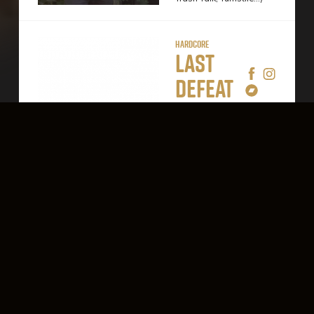
Hardcore
Last
Defeat
LAST DEFEAT est un
jeune groupe de
hardcore crossover tout
droit venu de Bordeaux.
Petite formation qui
émerge en 2019, portée
par Benoit au chant,
Adrien à la guitare,
Rémy à la basse et
Pierre à la batterie. Le
groupe propose un
hardcore trash qui
penche franchement
vers le punk hardcore.
Des morceaux très