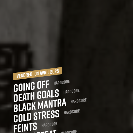
vendredi 04 avril 2025
Going Off
Hardcore
Death Goals
Hardcore
Black Mantra
Hardcore
Cold Stress
Hardcore
Feints
Hardcore
Hardcore