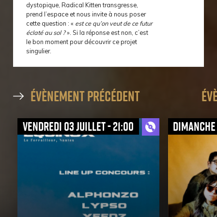
dystopique, Radical Kitten transgresse,
prend l’espace et nous invite à nous poser
cette question : «
est ce qu’on veut de ce futur
éclaté au sol ?
». Si la réponse est non, c’est
le bon moment pour découvrir ce projet
singulier.
évènement précédent
év
vendredi 03 juillet - 21:00
dimanche 0