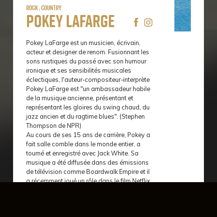
Rock , Country
Pokey Lafarge
Pokey LaFarge est un musicien, écrivain,
acteur et designer de renom. Fusionnant les
sons rustiques du passé avec son humour
ironique et ses sensibilités musicales
éclectiques, l'auteur-compositeur-interprète
Pokey LaFarge est "un ambassadeur habile
de la musique ancienne, présentant et
représentant les gloires du swing chaud, du
jazz ancien et du ragtime blues". (Stephen
Thompson de NPR)
Au cours de ses 15 ans de carrière, Pokey a
fait salle comble dans le monde entier, a
tourné et enregistré avec Jack White. Sa
musique a été diffusée dans des émissions
de télévision comme Boardwalk Empire et il
a récemment joué un rôle dans le film Netflix
de 2021, Devil All the Time, aux côtés de
Robert Pattinson et Tom Holland.