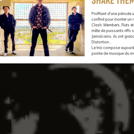
Profitant d'une période u
confiné pour monter un r
Clash, Members, Ruts et
mêle de puissants riffs
Jamaïcains, ils ont gran
Distortion...
Le trio compose aujourd'
pointe de musique du m