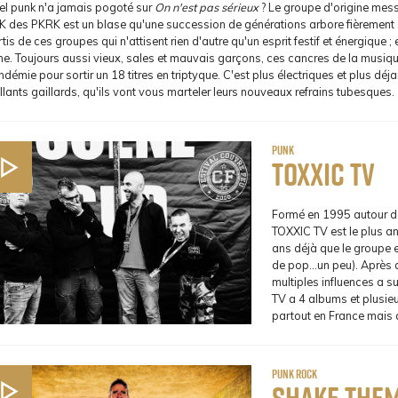
el punk n'a jamais pogoté sur
On n'est pas sérieux
? Le groupe d'origine messi
K des PKRK est un blase qu'une succession de générations arbore fièrement su
tis de ces groupes qui n'attisent rien d'autre qu'un esprit festif et énergique ; 
e. Toujours aussi vieux, sales et mauvais garçons, ces cancres de la musiqu
démie pour sortir un 18 titres en triptyque. C'est plus électriques et plus dé
llants gaillards, qu'ils vont vous marteler leurs nouveaux refrains tubesques.
Punk
Toxxic TV
Formé en 1995 autour de
TOXXIC TV est le plus an
ans déjà que le groupe e
de pop…un peu). Après 
multiples influences a 
TV a 4 albums et plusieu
partout en France mais a
Punk Rock
Shake them