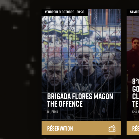
vendredi 21 octobre - 20:30
samedi
8°
Go
Brigada Flores Magon
Cl
The Offence
Te
Oi!, Punk
Ska, O
Réservation
Ré