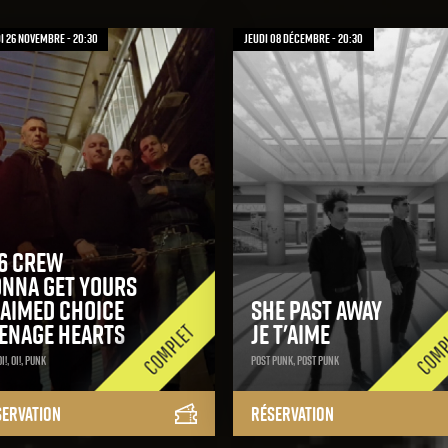
 26 novembre - 20:30
jeudi 08 décembre - 20:30
6 Crew
nna Get Yours
aimed Choice
She past away
enage Hearts
Je t'aime
i!, Oi!, Punk
Post Punk, Post Punk
servation
Réservation