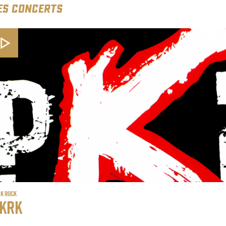
ES CONCERTS
k Rock
krk