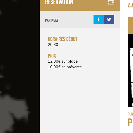
Réservation
L
Partagez
horaires début
20:30
prix
12.00
€
sur place
10.00
€
en prévente
Pun
P