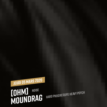
jeudi 05 mars 2020
[Ohm]
Noise
Hard progressive heavy psych
Moundrag