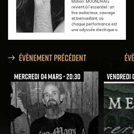
Motion, MOUNDRAG
revient à l’essentiel : un
live audacieux, sauvage
et bienveillant, où
chaque performance est
une odyssée électrique.a
évènement précédent
év
mercredi 04 mars - 20:30
vendredi 