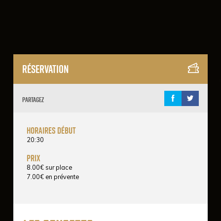
Réservation
Partagez
horaires début
20:30
prix
8.00
€
sur place
7.00
€
en prévente