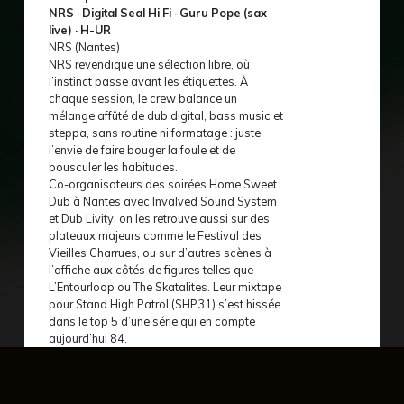
NRS · Digital Seal Hi Fi · Guru Pope (sax
live) · H-UR
NRS (Nantes)
NRS revendique une sélection libre, où
l’instinct passe avant les étiquettes. À
chaque session, le crew balance un
mélange affûté de dub digital, bass music et
steppa, sans routine ni formatage : juste
l’envie de faire bouger la foule et de
bousculer les habitudes.
Co-organisateurs des soirées Home Sweet
Dub à Nantes avec Invalved Sound System
et Dub Livity, on les retrouve aussi sur des
plateaux majeurs comme le Festival des
Vieilles Charrues, ou sur d’autres scènes à
l’affiche aux côtés de figures telles que
L’Entourloop ou The Skatalites. Leur mixtape
pour Stand High Patrol (SHP31) s’est hissée
dans le top 5 d’une série qui en compte
aujourd’hui 84.
https://soundcloud.com/ninaz-rocking-
sound