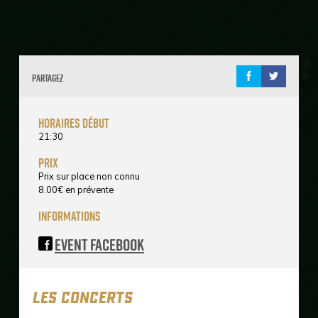
Partagez
horaires début
21:30
prix
Prix sur place non connu
8.00
€
en prévente
informations
Event Facebook
LES CONCERTS