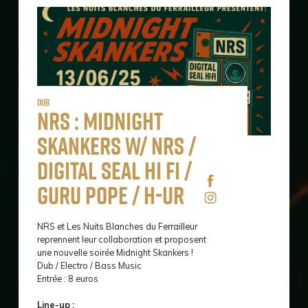
Dub
NRS : Midnight
Skankers w/ NRS /
Digital Seal Hi Fi /
Guru Pope / H-UR
NRS et Les Nuits Blanches du Ferrailleur
reprennent leur collaboration et proposent
une nouvelle soirée Midnight Skankers !
Dub / Electro / Bass Music
Entrée : 8 euros
Line-up :