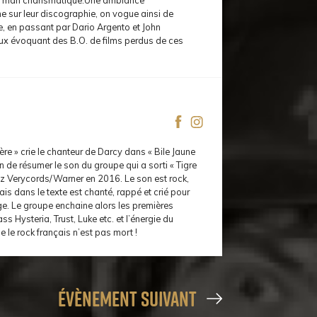
nt man charismatique.Une ambiance
 sur leur discographie, on vogue ainsi de
e, en passant par Dario Argento et John
ux évoquant des B.O. de films perdus de ces
lère » crie le chanteur de Darcy dans « Bile Jaune
on de résumer le son du groupe qui a sorti « Tigre
z Verycords/Warner en 2016. Le son est rock,
ais dans le texte est chanté, rappé et crié pour
ge. Le groupe enchaine alors les premières
ss Hysteria, Trust, Luke etc. et l’énergie du
 le rock français n’est pas mort !
évènement suivant