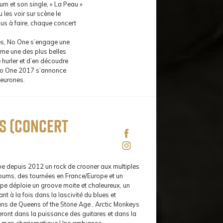
um et son single, « La Peau »
 les voir sur scène le
lus à faire, chaque concert
les, No One s’engage une
mme une des plus belles
 hurler et d’en découdre
e No One 2017 s’annonce
neurones.
s (concert
depuis 2012 un rock de crooner aux multiples
lbums, des tournées en France/Europe et un
upe déploie un groove moite et chaleureux, un
ant à la fois dans la lascivité du blues et
fans de Queens of the Stone Age , Arctic Monkeys
eront dans la puissance des guitares et dans la