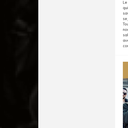
Le 
qui
sav
se 
Tou
nou
sal
av
com