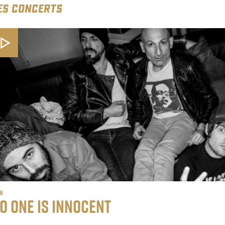
ES CONCERTS
755485
ck
o One Is Innocent