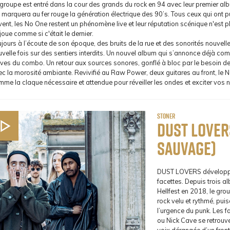
groupe est entré dans la cour des grands du rock en 94 avec leur premier alb
 marquera au fer rouge la génération électrique des 90’s. Tous ceux qui ont pu
ent, les No One restent un phénomène live et leur réputation scénique n'est p
joue comme si c'était le dernier.
jours à l’écoute de son époque, des bruits de la rue et des sonorités nouvel
velle fois sur des sentiers interdits. Un nouvel album qui s’annonce déjà co
ves du combo. Un retour aux sources sonores, gonflé à bloc par le besoin de
ec la morosité ambiante. Revivifié au Raw Power, deux guitares au front, l
me la claque nécessaire et attendue pour réveiller les ondes et exciter vos 
Stoner
Dust Lover
sauvage)
DUST LOVERS développe 
facettes. Depuis trois a
Hellfest en 2018, le gro
rock velu et rythmé, puis
l’urgence du punk. Les 
ou Nick Cave se retrouv