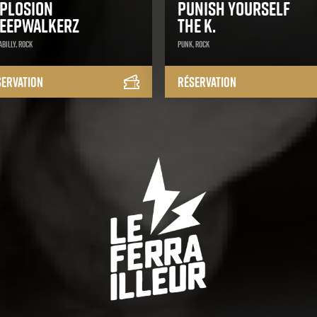
plosion
Punish Yourself
leepwalkerz
The K.
billy, Rock
Punk, Rock
servation
Réservation