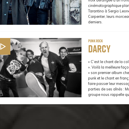
voix dérangée d’un fro
cinématographique plane
Tarantino à Sergio Leon
Carpenter, leurs morcea
derniers.
Punk Rock
Darcy
« C’est le chant de la co
». Voilà la meilleure faç
» son premier album che
punk et le chant en franç
faire passer leur messa
parties de ses aînés : Ma
groupe nous rappelle que