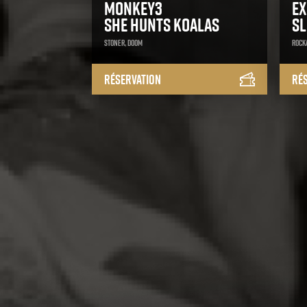
Monkey3
Ex
She Hunts Koalas
S
Stoner, Doom
Rocka
Réservation
Ré