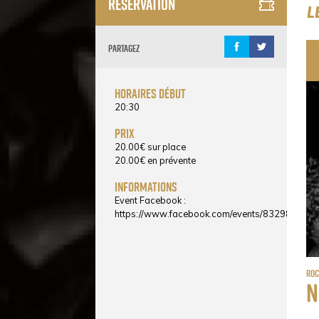
Réservation
L
Partagez
horaires début
20:30
prix
20.00
€
sur place
20.00
€
en prévente
informations
Event Facebook :
https://www.facebook.com/events/832984886
Ro
N