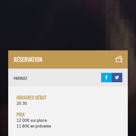
Réservation
Partagez
horaires début
20:30
prix
12.00
€
sur place
11.80
€
en prévente