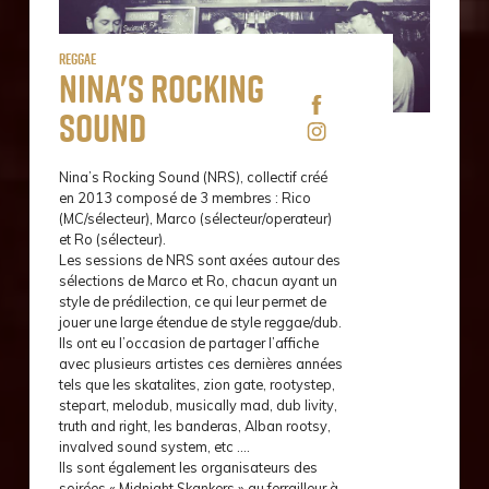
Reggae
Nina's rocking
sound
Nina’s Rocking Sound (NRS), collectif créé
en 2013 composé de 3 membres : Rico
(MC/sélecteur), Marco (sélecteur/operateur)
et Ro (sélecteur).
Les sessions de NRS sont axées autour des
sélections de Marco et Ro, chacun ayant un
style de prédilection, ce qui leur permet de
jouer une large étendue de style reggae/dub.
Ils ont eu l’occasion de partager l’affiche
avec plusieurs artistes ces dernières années
tels que les skatalites, zion gate, rootystep,
stepart, melodub, musically mad, dub livity,
truth and right, les banderas, Alban rootsy,
invalved sound system, etc ….
Ils sont également les organisateurs des
soirées « Midnight Skankers » au ferrailleur à