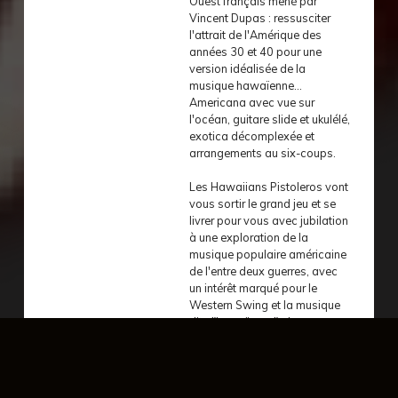
Ouest français mené par
Vincent Dupas : ressusciter
l'attrait de l'Amérique des
années 30 et 40 pour une
version idéalisée de la
musique hawaïenne...
Americana avec vue sur
l'océan, guitare slide et ukulélé,
exotica décomplexée et
arrangements au six-coups.
Les Hawaiians Pistoleros vont
vous sortir le grand jeu et se
livrer pour vous avec jubilation
à une exploration de la
musique populaire américaine
de l'entre deux guerres, avec
un intérêt marqué pour le
Western Swing et la musique
dite "hawaïenne", deux genres
musicaux très peu représentés
en France et rarement joués !