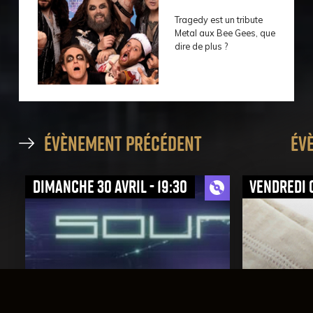
Tragedy est un tribute
Metal aux Bee Gees, que
dire de plus ?
évènement précédent
év
dimanche 30 avril - 19:30
vendredi 0