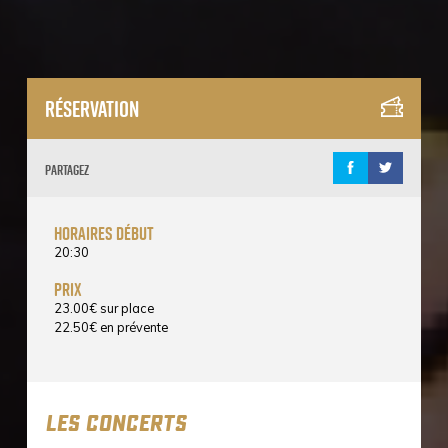
Réservation
Partagez
horaires début
20:30
prix
23.00
€
sur place
22.50
€
en prévente
LES CONCERTS