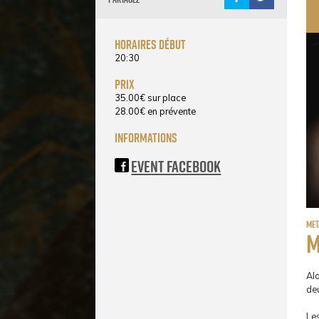
horaires début
20:30
prix
35.00
€
sur place
28.00
€
en prévente
informations
Event Facebook
Met
M
Al
de
Le