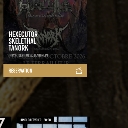
Hexecutor
Skelethal
Tanork
Thrash, Death Metal, Death Metal
Réservation
lundi 08 février - 20:30