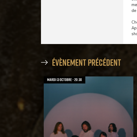
met
de
Cha
Ap
sho
évènement précédent
mardi 13 octobre - 20:30