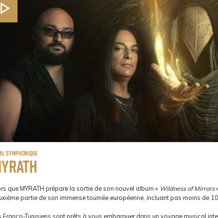
al Symphonique
yrath
ors que MYRATH prépare la sortie de son nouvel album «
Wildness of Mirrors
»
uxième partie de son immense tournée européenne, incluant pas moins de 10 
s Franco-Tunisiens sont prêts à vous embarquer dans un voyage musical int