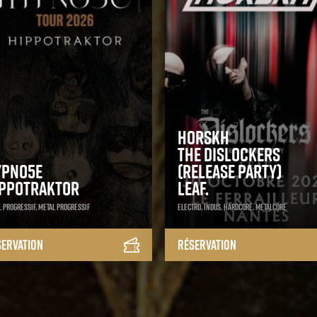
Horskh
The Dislockers
ypno5e
(Release Party)
ippotraktor
LEAF.
 progressif, Metal progressif
Electro, Indus, Hardcore, Metalcore
servation
Réservation