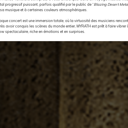
al progressif puissant, parfois qualifié par le public de “
Blazing Desert Meta
 sa musique et à certaines couleurs atmosphériques.
que concert est une immersion totale, où la virtuosité des musiciens rencont
rès avoir conquis les scènes du monde entier, MYRATH est prêt à faire vibrer
w spectaculaire, riche en émotions et en surprises.