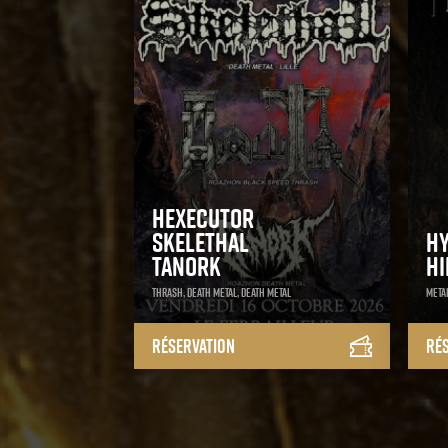
Hexecutor
Skelethal
H
Tanork
H
Thrash, Death Metal, Death Metal
Metal
Réservation
Ré