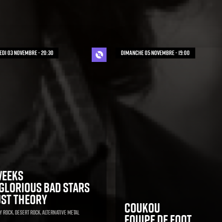
di 03 novembre - 20:30
dimanche 05 novembre - 19:00
Weeks
glorious Bad Stars
st Theory
Coukou
 Rock, Desert Rock, Alternative Metal
Equipe de Foot