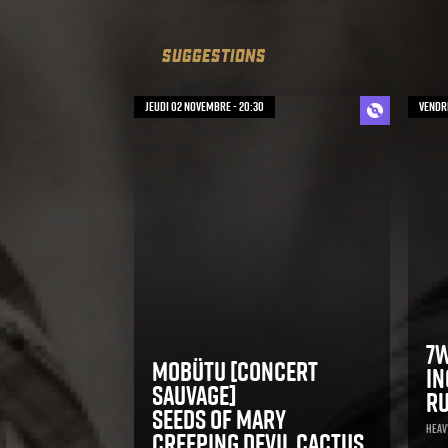
SUGGESTIONS
jeudi 02 novembre - 20:30
vendre
7
Mobütu [concert
In
sauvage]
Ru
Seeds of mary
Heavy
Creeping Devil Cactus