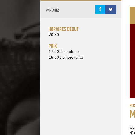
Partagez
horaires début
20:30
prix
17.00
€
sur place
15.00
€
en prévente
Ro
M
Que
d’