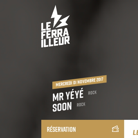
mercredi 01 novembre 2017
Mr Yéyé
Rock
Soon
Rock
Réservation
L