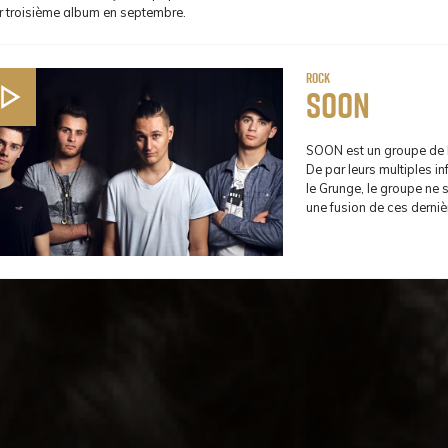
ur troisième album en septembre.
Rock
Soon
SOON est un groupe de R
De par leurs multiples in
le Grunge, le groupe ne s
une fusion de ces derniè