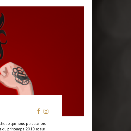
chose qui nous percute lors
e au printemps 2019 et sur