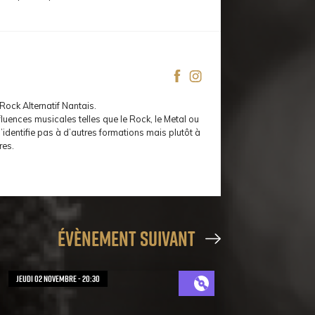
ock Alternatif Nantais.
fluences musicales telles que le Rock, le Metal ou
’identifie pas à d’autres formations mais plutôt à
res.
évènement suivant
jeudi 02 novembre - 20:30