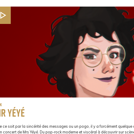
ck
r Yéyé
 ce soit par la sincérité des messages ou un pogo, il y a forcément quelque 
un concert de Mrs Yéyé. Du pop-rock moderne et viscéral à découvrir sur scèn