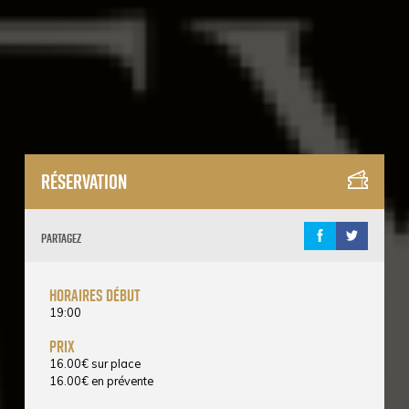
Réservation
Partagez
horaires début
19:00
prix
16.00
€
sur place
16.00
€
en prévente