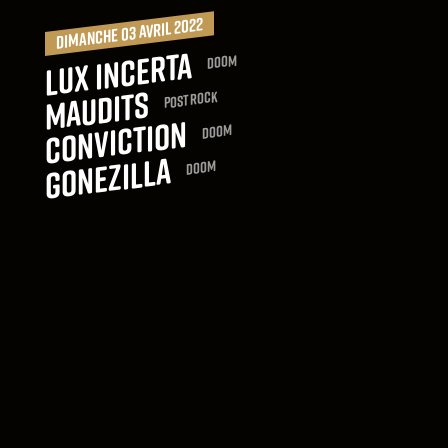
dimanche 03 avril 2022
Lux Incerta
Doom
Maudits
Post Rock
Conviction
Doom
Gonezilla
Doom