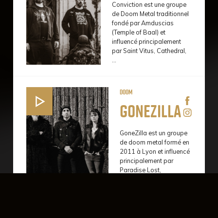
Conviction est une groupe
de Doom Metal traditionnel
fondé par Amduscias
(Temple of Baal) et
influencé principalement
par Saint Vitus, Cathedral,
…
Doom
Gonezilla
GoneZilla est un groupe
de doom metal formé en
2011 à Lyon et influencé
principalement par
Paradise Lost,
Draconian, Swallow the
Sun, Avatarium & Trees
of Eternity.