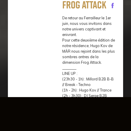
Frog Attack
De retour au Ferrailleur le 1er
juin, nous vous invitons dans
notre univers captivant et
enivrant.
Pour cette deuxième édition de
notre résidence, Hugo Kov de
MÄR nous rejoint dans les plus
sombres antres de la
dimension Frog Attack.
________
LINE UP :
(23h30 - 1h) : Millord B2B B-B
// Break - Techno
(1h - 2h) : Hugo Kov // Trance
(2h - 3h30) : DJ Serge B2B
Mota B2B Padblaz //
Hardgroove