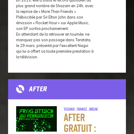
En 2019, elle a battu le record quotidien du
plus grand nombre de Shazam en 24h, avec
la reprise de « More Than Friends ».
Plébiscitée par Sir Elton John dans son
émission « Rocket Hour » sur Apple Music,
son EP sortira prochainement.
En attendant de la retrouver en tournée, ne
manquez pas son passage dans Taratata,
le 29 mars, présenté par l'excellent Nagui
qui lui a offert sa toute première prestation à
la télévision.
AFTER
Techno , Trance , Break
After
Gratuit :