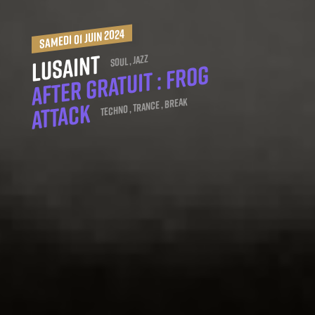
samedi 01 juin 2024
Lusaint
Soul , Jazz
After Gratuit : Frog
Techno , Trance , Break
Attack