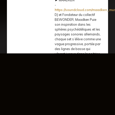
-
https://soundcloud.com/maadken_mus
DJ et Fondateur du collectif
BEWONDER, Maadken Puie
son inspiration dans les
sphères psychédéliques et les
paysages sonores allemands,
chaque set s’élève comme une
vague progressive, portée par
des lignes de basse qui
vibrent jusque dans la poitrine,
des pulsations chaudes et
texturées, à la fois brutes et
enveloppantes, qui saisissent
le corps pour mieux libérer
l’esprit. Son style oscille entre
Dark Minimal Techno, Techno
Prog, Psytechno, Zenon & Psy
Minimal lui permettant de
proposer une diversité
remarquable, tout en
cohérence et progressivité.
GROON