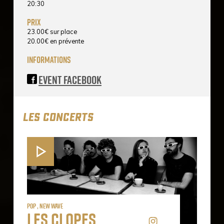
20:30
prix
23.00
€
sur place
20.00
€
en prévente
informations
Event Facebook
LES CONCERTS
Pop , New Wave
Les Clopes