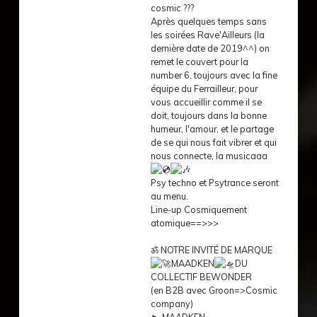
cosmic ???
Après quelques temps sans
les soirées Rave'Ailleurs (la
dernière date de 2019^^) on
remet le couvert pour la
number 6, toujours avec la fine
équipe du Ferrailleur, pour
vous accueillir comme il se
doit, toujours dans la bonne
humeur, l'amour, et le partage
de se qui nous fait vibrer et qui
nous connecte, la musicaaa
Psy techno et Psytrance seront
au menu.
Line-up Cosmiquement
atomique==>>>
ॐ NOTRE INVITÉ DE MARQUE
MAADKEN
DU
COLLECTIF BEWONDER
(en B2B avec Groon=>Cosmic
company)
► MAADKEN