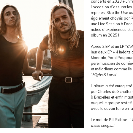
concerts en 2023 + un fe
l’occasion d’assurer les
reprises, Skip the Use ou
également choyés par Ro
une Live Session à l’occ
riches d'expériences et 
album en 2025 !
Après 2 EP et un LP “
Col
leur deux EP + 4 inédits
Mandala, Yarol Poupaud 
père musicien de carrière
et mélodieux comme ils
“
Highs & Lows
”.
L’album a été enregistr
par Charles de Schutter
à Bruxelles et enfin mas
auquel le groupe reste fid
avec le savoir faire en l
Le mot de Bill Skibbe : “
W
these songs…
”