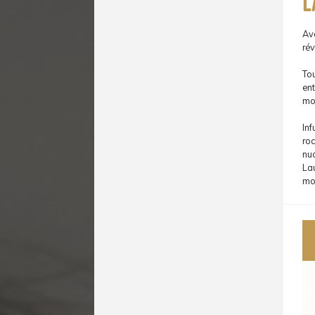
L
Av
rév
Tou
ent
mo
Inf
roc
nu
Lau
mo