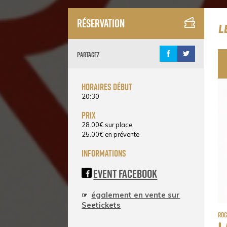
Réservation
L
Partagez
horaires début
20:30
prix
28.00
€
sur place
25.00
€
en prévente
informations
Event Facebook
également en vente sur
☞
Seetickets
Ro