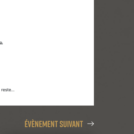
🙏
 reste…
évènement suivant