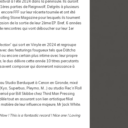
stival à l’été 2024 dans la péninsule. Ils auront
 1ères parties de Reignwolf, Delgrès à plusieurs
 encore FFF sur leur récente tournée et ont été
lling Stone Magazine pour lesquels ils tournent
asion de la sortie de leur 2ème EP. Bref, 6 années
de rencontres qui vont déboucher sur leur 1er
lection
” qui sort en Vinyle en 2024 et regroupe
 avec des featurings fougueux tels que Dätcha
ou encore certain plus intime avec leur propre
, le duo délivre cette année 10 titres percutants
 savent composer qui donneront naissance à
é au Studio Berduquet à Cenon en Gironde, mixé
 (Kyo, Superbus, Pleymo, M…) au studio Rec’n’Roll
terisé par Bill Skibbe chez Third Man Pressing
èle tout en assurant son lien artistique filial
a matière de leur influence majeure, Mr Jack White.
ow ! This is a fantastic record ! Nice one ! Loving