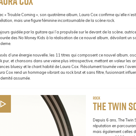
aura Cox
ec « Trouble Coming », son quatrième album, Laura Cox confirme qu’elle n’es
élation, mais une figure féminine incontournable de la scène rock.
jours guidée par la guitare qui l’a propulsée sur le devant de la scène, autrice
ourée des No Money Kids à la réalisation de ce nouvel album, dévoilant un son
derne.
usés d’une énergie nouvelle, les 11 titres qui composent ce nouvel album, osc
k pur, et chansons dans une veine plus introspective, mettant en valeur les 
ances bluesy et le chant habité de Laura Cox. Résolument tournée vers l’aven
ra Cox rend un hommage vibrant au rock brut et sans filtre, fusionnant influ
dernité assumée.
Rock
The Twin S
Depuis 6 ans, The Twin S
réputation en parcourant
mais également celles d