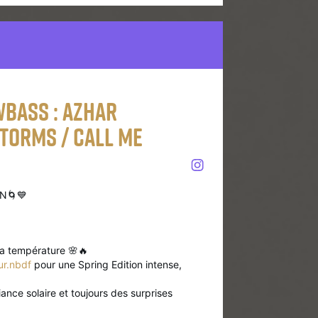
wbass : Azhar
storms / Call Me
N🌀💙
la température 🌸🔥
eur.nbdf
pour une Spring Edition intense,
nce solaire et toujours des surprises