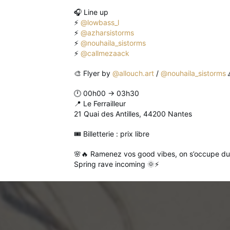
🎧 Line up
⚡
@lowbass_l
⚡
@azharsistorms
⚡
@nouhaila_sistorms
⚡
@callmezaack
🎨 Flyer by
@allouch.art
/
@nouhaila_sistorms
🕛 00h00 → 03h30
📍 Le Ferrailleur
21 Quai des Antilles, 44200 Nantes
🎟️ Billetterie : prix libre
🌸🔥 Ramenez vos good vibes, on s’occupe du
Spring rave incoming 🌞⚡