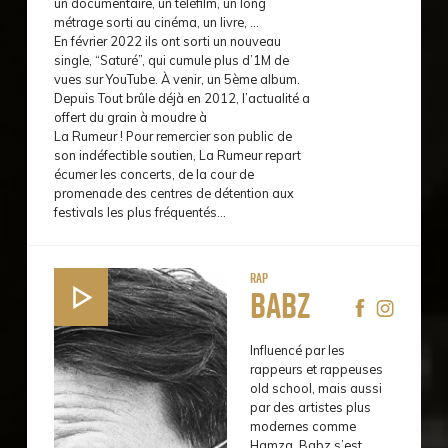
un documentaire, un téléfilm, un long
métrage sorti au cinéma, un livre, ...
En février 2022 ils ont sorti un nouveau
single, “Saturé”, qui cumule plus d’1M de
vues sur YouTube. À venir, un 5ème album.
Depuis Tout brûle déjà en 2012, l’actualité a
offert du grain à moudre à
La Rumeur ! Pour remercier son public de
son indéfectible soutien, La Rumeur repart
écumer les concerts, de la cour de
promenade des centres de détention aux
festivals les plus fréquentés...
Rap
Babz
Influencé par les
rappeurs et rappeuses
old school, mais aussi
par des artistes plus
modernes comme
Hamza, Babz s’est