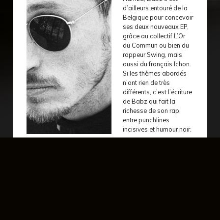
d’ailleurs entouré de la
Belgique pour concevoir
ses deux nouveaux EP,
grâce au collectif L’Or
du Commun ou bien du
rappeur Swing, mais
aussi du français Ichon.
Si les thèmes abordés
n’ont rien de très
différents, c’est l’écriture
de Babz qui fait la
richesse de son rap,
entre punchlines
incisives et humour noir.
évènement précédent
év
lundi 22 mai - 20:30
vendredi 2