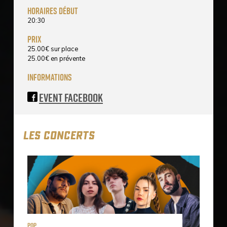
horaires début
20:30
prix
25.00
€
sur place
25.00
€
en prévente
informations
Event Facebook
LES CONCERTS
Pop