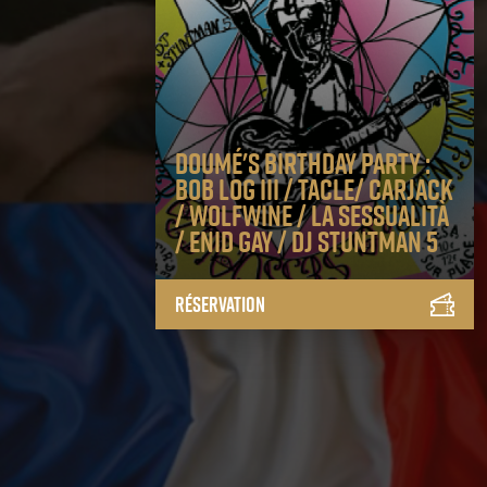
Doumé's Birthday Party :
Bob Log III / Tacle/ Carjack
/ Wolfwine / La Sessualità
/ Enid Gay / DJ Stuntman 5
Réservation