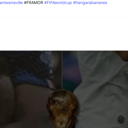
antesmaville
#FRAMOR
#FIFAworldcup
#hangarabananes