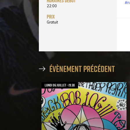
horaires début
#n
22:00
prix
Gratuit
évènement précédent
lundi 06 juillet - 19:30