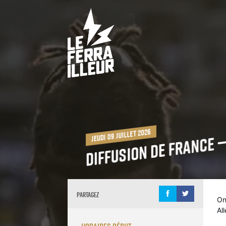
Diffusion de France 
jeudi 09 juillet 2026
Partagez
On
All