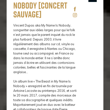
Nobody [concert
sauvage]
Vincent Dupas aka My Name Is Nobody,
songwriter aux idées larges pour qui le folk
n’est jamais que le parent inquiet du rock le
plus furibard. Depuis 2003, il livre
régulièrement des albums sur cd, vinyle ou
cassette, il enregistre à Nantes ou Chicago,
tourne seul ou accompagné, en France ou
dans le monde entier. Il ne s’arrête donc
jamais d’écrire en utilisant des contorsions
colorées, belles et fascinantes de la langue
anglaise…
Un album live « The Beast in My Name Is
Nobody » enregistré en fin de tournée par
Antoine Lacoste au printemps 2016, et sorti
le 20 mars 2017, compile des morceaux de
toute sa discographie et quelques inédits.
Majoritairement joué en duo avec le batteur
et collaborateur de longue date Pierre