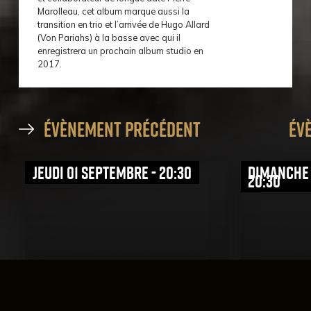
Marolleau, cet album marque aussi la
transition en trio et l’arrivée de Hugo Allard
(Von Pariahs) à la basse avec qui il
enregistrera un prochain album studio en
2017.
évènement précédent
év
jeudi 01 septembre - 20:30
dimanche 
20:30