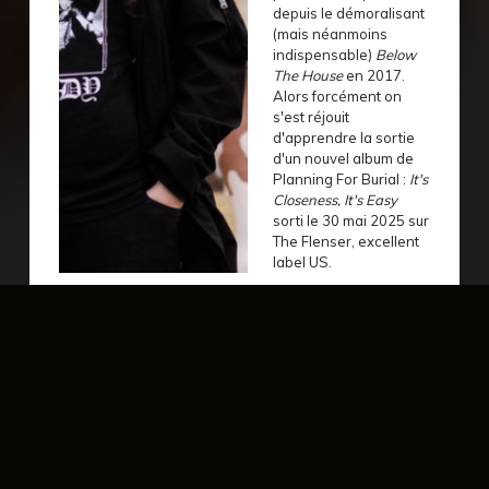
depuis le démoralisant
(mais néanmoins
indispensable)
Below
The House
en 2017.
Alors forcément on
s'est réjouit
d'apprendre la sortie
d'un nouvel album de
Planning For Burial :
It's
Closeness, It's Easy
sorti le 30 mai 2025 sur
The Flenser, excellent
label US.
évènement précédent
év
mardi 20 octobre - 20:30
vendredi 