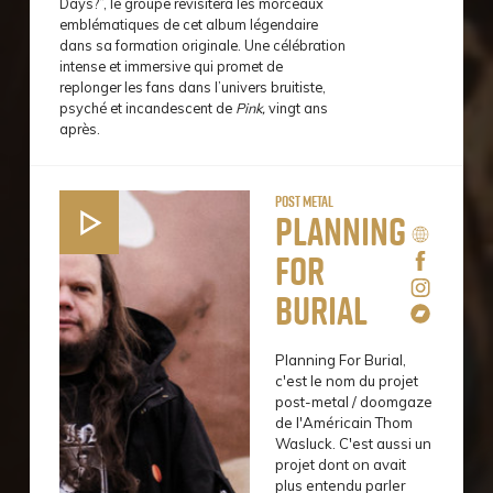
Days?”, le groupe revisitera les morceaux
emblématiques de cet album légendaire
dans sa formation originale. Une célébration
intense et immersive qui promet de
replonger les fans dans l’univers bruitiste,
psyché et incandescent de
Pink,
vingt ans
après.
Post Metal
Planning
for
Burial
Planning For Burial,
c'est le nom du projet
post-metal / doomgaze
de l'Américain Thom
Wasluck. C'est aussi un
projet dont on avait
plus entendu parler