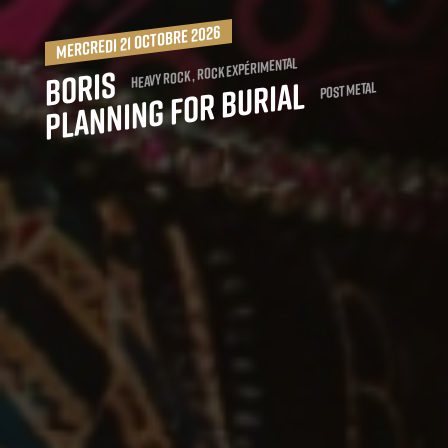
mercredi 21 octobre 2026
Heavy Rock , Rock expérimental
Boris
Planning for Burial
Post Metal