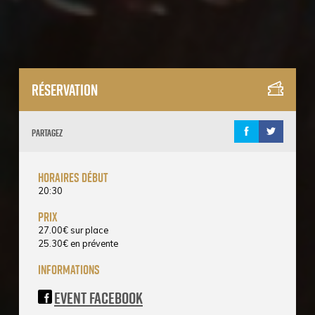
Réservation
Partagez
horaires début
20:30
prix
27.00
€
sur place
25.30
€
en prévente
informations
Event Facebook