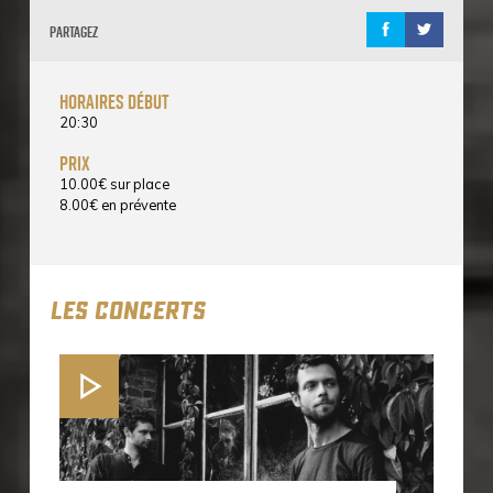
Partagez
horaires début
20:30
prix
10.00
€
sur place
8.00
€
en prévente
LES CONCERTS