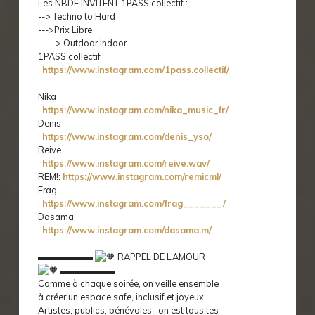
Les NBDF INVITENT 1PASS collectif :
--> Techno to Hard
--->Prix Libre
-----> Outdoor Indoor
1PASS collectif
:
https://www.instagram.com/1pass.collectif/
Nika
:
https://www.instagram.com/nika_music_fr/
Denis
:
https://www.instagram.com/denis_yso/
Reive
:
https://www.instagram.com/reive.wav/
REM!:
https://www.instagram.com/remicml/
Frag
:
https://www.instagram.com/frag_______/
Dasama
:
https://www.instagram.com/dasama.m/
▬▬▬▬▬▬
RAPPEL DE L’AMOUR
▬▬▬▬▬▬
Comme à chaque soirée, on veille ensemble
à créer un espace safe, inclusif et joyeux.
Artistes, publics, bénévoles : on est tous.tes